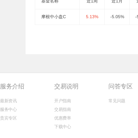
基金名称
近1周
近1月
摩根中小盘C
5.13%
-5.05%
-
服务介绍
交易说明
问答专区
最新资讯
开户指南
常见问题
服务中心
交易指南
贵宾专区
优惠费率
下载中心