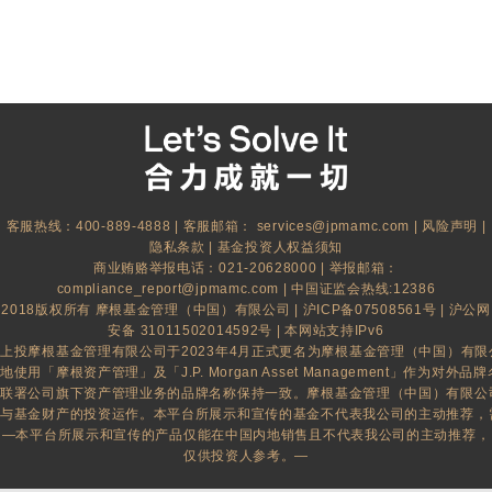
客服热线：400-889-4888 | 客服邮箱：
services@jpmamc.com
|
风险声明
|
隐私条款
|
基金投资人权益须知
商业贿赂举报电话：021-20628000 | 举报邮箱：
compliance_report@jpmamc.com
| 中国证监会热线:12386
2018版权所有 摩根基金管理（中国）有限公司 |
沪ICP备07508561号
|
沪公网
安备 31011502014592号
| 本网站支持IPv6
上投摩根基金管理有限公司于2023年4月正式更名为摩根基金管理（中国）有
地使用「摩根资产管理」及「J.P. Morgan Asset Management」作为对外品牌名
联署公司旗下资产管理业务的品牌名称保持一致。摩根基金管理（中国）有限公
与基金财产的投资运作。本平台所展示和宣传的基金不代表我公司的主动推荐，
—本平台所展示和宣传的产品仅能在中国内地销售且不代表我公司的主动推荐，
仅供投资人参考。—