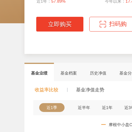
近1年：
57.89%
今年以来：
17
扫码购
立即购买
微信扫码轻松购
基金业绩
基金档案
历史净值
基金分
收益率比较
基金净值走势
近1季
近半年
近1年
近3
一
摩根中小盘C 