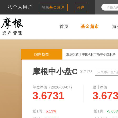
个人用户
登录
基金账户
开户
首页
基金超市
海
国内权益
重点投资于中国A股市场中小盘股票
摩根中小盘C
017178
人民币计价产
单位净值（
2026-08-07
）
累计净值
3.6731
3.67
近1周：
5.13%
近1月：
-5.05