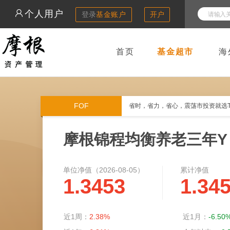
个人用户
登录
基金账户
开户
首页
基金超市
海
FOF
省时，省力，省心，震荡市投资就选T
摩根锦程均衡养老三年Y
单位净值（
2026-08-05
）
累计净值
1.3453
1.34
近1周：
2.38%
近1月：
-6.50