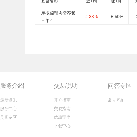
基金名称
近1周
近1月
摩根锦程均衡养老
2.38%
-6.50%
-
三年Y
服务介绍
交易说明
问答专区
最新资讯
开户指南
常见问题
服务中心
交易指南
贵宾专区
优惠费率
下载中心