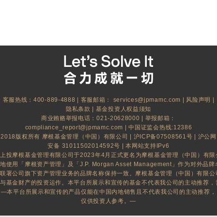
客服热线：400-889-4888 | 客服邮箱：
services@jpmamc.com
|
风险声明
|
隐私条款
|
基金投资人权益须知
商业贿赂举报电话：021-20628000 | 举报邮箱：
compliance_report@jpmamc.com
| 中国证监会热线:12386
2018版权所有 摩根基金管理（中国）有限公司 |
沪ICP备07508561号
|
沪公网
安备 31011502014592号
| 本网站支持IPv6
上投摩根基金管理有限公司于2023年4月正式更名为摩根基金管理（中国）有
地使用「摩根资产管理」及「J.P. Morgan Asset Management」作为对外品牌名
联署公司旗下资产管理业务的品牌名称保持一致。摩根基金管理（中国）有限公
与基金财产的投资运作。本平台所展示和宣传的基金不代表我公司的主动推荐，
—本平台所展示和宣传的产品仅能在中国内地销售且不代表我公司的主动推荐，
仅供投资人参考。—