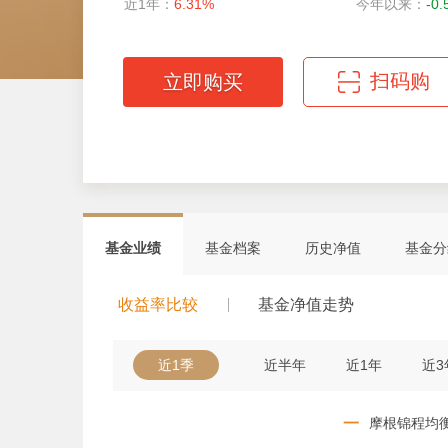
近1年：
6.31%
今年以来：
-0
扫码购
立即购买
微信扫码轻松购
基金业绩
基金档案
历史净值
基金分
收益率比较
基金净值走势
近1季
近半年
近1年
近3
一
摩根锦程均衡养