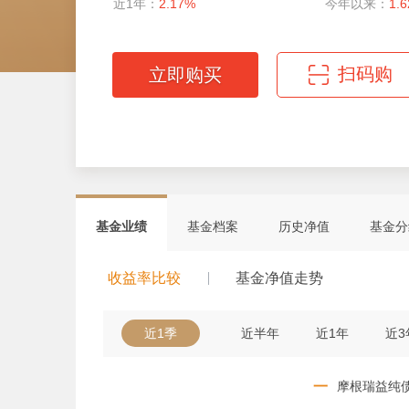
近1年：
2.17%
今年以来：
1.
扫码购
立即购买
微信扫码轻松购
基金业绩
基金档案
历史净值
基金分
收益率比较
基金净值走势
近1季
近半年
近1年
近3
一
摩根瑞益纯债C