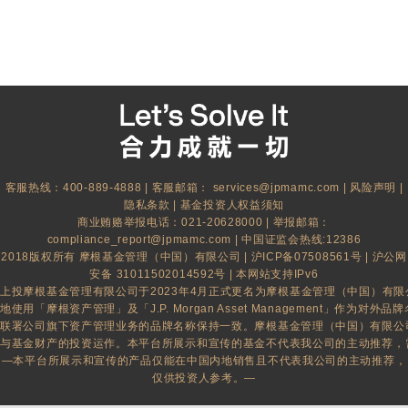
客服热线：400-889-4888 | 客服邮箱：
services@jpmamc.com
|
风险声明
|
隐私条款
|
基金投资人权益须知
商业贿赂举报电话：021-20628000 | 举报邮箱：
compliance_report@jpmamc.com
| 中国证监会热线:12386
2018版权所有 摩根基金管理（中国）有限公司 |
沪ICP备07508561号
|
沪公网
安备 31011502014592号
| 本网站支持IPv6
上投摩根基金管理有限公司于2023年4月正式更名为摩根基金管理（中国）有
地使用「摩根资产管理」及「J.P. Morgan Asset Management」作为对外品牌名
联署公司旗下资产管理业务的品牌名称保持一致。摩根基金管理（中国）有限公
与基金财产的投资运作。本平台所展示和宣传的基金不代表我公司的主动推荐，
—本平台所展示和宣传的产品仅能在中国内地销售且不代表我公司的主动推荐，
仅供投资人参考。—