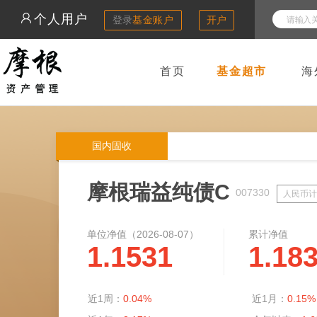
个人用户
登录
基金账户
开户
首页
基金超市
海
国内固收
摩根瑞益纯债C
007330
人民币计
单位净值（
2026-08-07
）
累计净值
1.1531
1.18
近1周：
0.04%
近1月：
0.15%