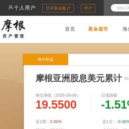
个人用户
登录
基金账户
开户
首页
基金超市
海
海外权益
摩根亚洲股息美元累计
96
单位净值（
2026-08-06
）
日涨跌幅
19.5500
-1.5
近1周：
2.46%
近1月：
-0.46