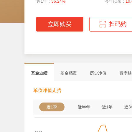
近1年：
36.24%
今年以来：
19
扫码购
立即购买
微信扫码轻松购
基金业绩
基金档案
历史净值
费率结
单位净值走势
近1季
近半年
近1年
近3