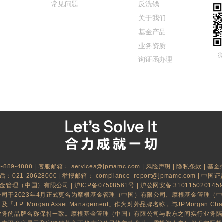
常见问题
反洗钱
关于我们
基金产品
业务资质
询证函办理
889-4888 | 客服邮箱：
services@jpmamc.com
|
风险声明
|
隐私条款
|
基金
021-20628000 | 举报邮箱：
compliance_report@jpmamc.com
| 中国证
基金管理（中国）有限公司 |
沪ICP备07508561号
|
沪公网安备 310115020145
司于2023年4月正式更名为摩根基金管理（中国）有限公司。摩根基金管理（
.P. Morgan Asset Management」作为对外品牌名称，与JPMorgan Ch
业务的品牌名称保持一致。摩根基金管理（中国）有限公司与股东之间实行业务