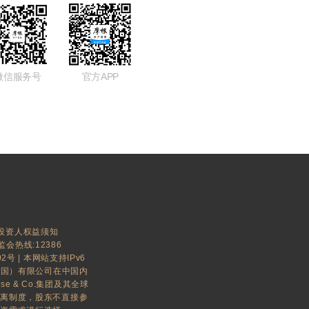
微信服务号
官方APP
投资人权益须知
监会热线:12386
92号
| 本网站支持IPv6
中国）有限公司在中国内
ase & Co.集团及其全球
隔离制度，股东不直接参