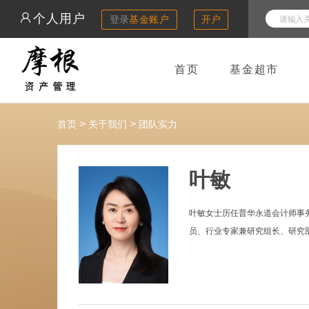
个人用户
登录
基金账户
开户
首页
基金超市
>
>
首页
关于我们
团队实力
叶敏
叶敏女士历任普华永道会计师事
员、行业专家兼研究组长、研究