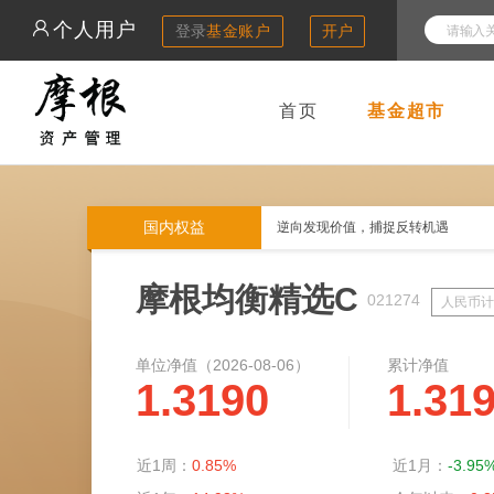
个人用户
登录
基金账户
开户
首页
基金超市
国内权益
逆向发现价值，捕捉反转机遇
摩根均衡精选C
021274
人民币计
单位净值（
2026-08-06
）
累计净值
1.3190
1.31
近1周：
0.85%
近1月：
-3.95