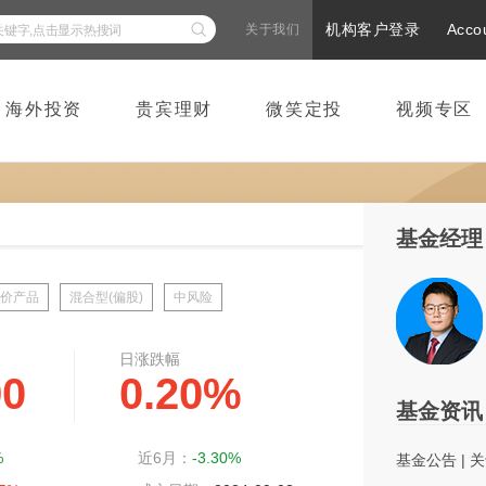
机构客户登录
Acco
关于我们
海外投资
贵宾理财
微笑定投
视频专区
基金经理
价产品
混合型(偏股)
中风险
日涨跌幅
90
0.20%
基金资讯
%
近6月：
-3.30%
基金公告
|
关