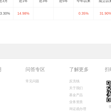
近3月
近1年
近3年
近5年
今年以来
成立以
13.30%
14.98%
0.35%
31.90
明
问答专区
了解更多
扫
常见问题
反洗钱
关于我们
基金产品
业务资质
询证函办理