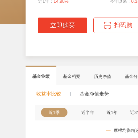
近1年：
14.98%
今年以来：
0.
扫码购
立即购买
微信扫码轻松购
基金业绩
基金档案
历史净值
基金分
收益率比较
基金净值走势
近1季
近半年
近1年
近3
一
摩根均衡精选C