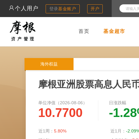
个人用户
登录
基金账户
开户
首页
基金超市
海外权益
摩根亚洲股票高息人民
单位净值（
2026-08-06
）
日涨跌幅
10.7700
-1.2
近1周：
5.80%
近1月：
-2.09