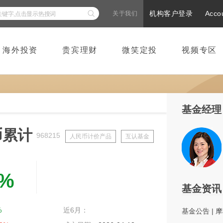
机构客户登录
Acco
关于我们
海外投资
贵宾理财
微笑定投
视频专区
基金经理
币累计
968215
人民币计价产品
互认基金
中高风险
8%
基金资讯
%
近6月：
基金公告
|
摩