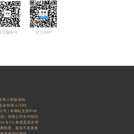
微信服务号
官方APP
投资人权益须知
监会热线:12386
92号
| 本网站支持IPv6
中国）有限公司在中国内
ase & Co.集团及其全球
隔离制度，股东不直接参
投资需求进行选择。