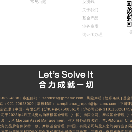
常见问题
反洗钱
关于我们
基金产品
业务资质
询证函办理
889-4888 | 客服邮箱：
services@jpmamc.com
|
风险声明
|
隐私条款
|
基金
021-20628000 | 举报邮箱：
compliance_report@jpmamc.com
| 中国证
基金管理（中国）有限公司 |
沪ICP备07508561号
|
沪公网安备 310115020145
司于2023年4月正式更名为摩根基金管理（中国）有限公司。摩根基金管理（
.P. Morgan Asset Management」作为对外品牌名称，与JPMorgan Ch
业务的品牌名称保持一致。摩根基金管理（中国）有限公司与股东之间实行业务
。本平台所展示和宣传的基金不代表我公司的主动推荐，需投资人自行根据实际