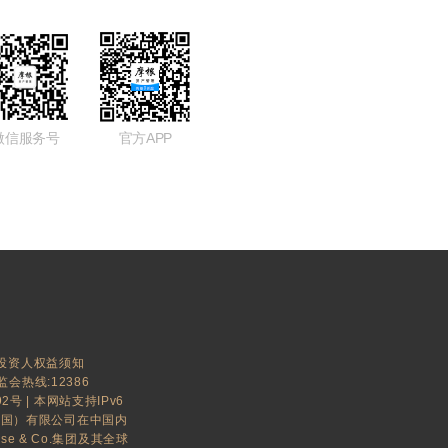
微信服务号
官方APP
投资人权益须知
监会热线:12386
92号
| 本网站支持IPv6
中国）有限公司在中国内
ase & Co.集团及其全球