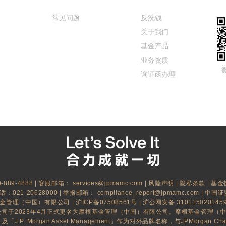
常见问题
反洗钱
关于我们
基金产品
业务资质
询证函办理
889-4888 | 客服邮箱：
services@jpmamc.com
|
风险声明
|
隐私条款
|
基金
021-20628000 | 举报邮箱：
compliance_report@jpmamc.com
| 中国证
基金管理（中国）有限公司 |
沪ICP备07508561号
|
沪公网安备 310115020145
司于2023年4月正式更名为摩根基金管理（中国）有限公司。摩根基金管理（
.P. Morgan Asset Management」作为对外品牌名称，与JPMorgan Ch