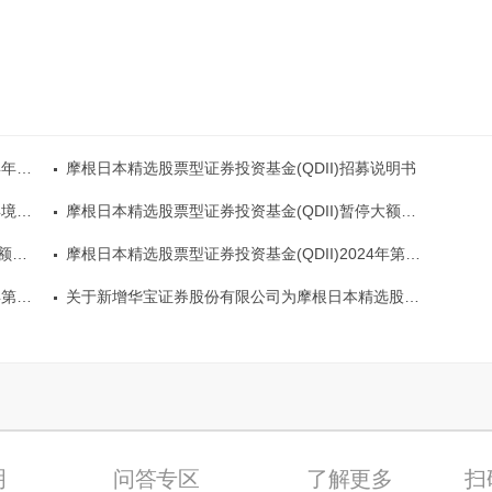
报告
摩根日本精选股票型证券投资基金(QDII)招募说明书
的公告
摩根日本精选股票型证券投资基金(QDII)暂停大额申购、定期定额投资及转换转入业务并取消总规模上限的公告
公告
摩根日本精选股票型证券投资基金(QDII)2024年第4季度报告
报告
关于新增华宝证券股份有限公司为摩根日本精选股票型证券投资基金(QDII)C类份额代销机构的公告
明
问答专区
了解更多
扫