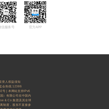
微信服务号
官方APP
投资人权益须知
监会热线:12386
92号
| 本网站支持IPv6
中国）有限公司在中国内
ase & Co.集团及其全球
隔离制度，股东不直接参