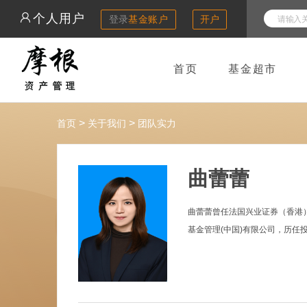
个人用户
登录
基金账户
开户
首页
基金超市
>
>
首页
关于我们
团队实力
曲蕾蕾
曲蕾蕾曾任法国兴业证券（香港
基金管理(中国)有限公司，历任