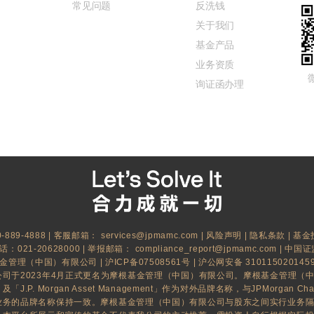
常见问题
反洗钱
关于我们
基金产品
业务资质
询证函办理
889-4888 | 客服邮箱：
services@jpmamc.com
|
风险声明
|
隐私条款
|
基金
021-20628000 | 举报邮箱：
compliance_report@jpmamc.com
| 中国证
基金管理（中国）有限公司 |
沪ICP备07508561号
|
沪公网安备 310115020145
司于2023年4月正式更名为摩根基金管理（中国）有限公司。摩根基金管理（
.P. Morgan Asset Management」作为对外品牌名称，与JPMorgan Ch
业务的品牌名称保持一致。摩根基金管理（中国）有限公司与股东之间实行业务