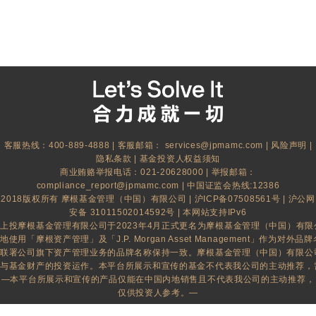
客服热线：400-889-4888 | 客服邮箱：
services@jpmamc.com
|
风险声明
|
隐私条款
|
基金投资人权益须知
商业贿赂举报电话：021-20628000 | 举报邮箱：
compliance_report@jpmamc.com
| 中国证监会热线:12386
2018版权所有 摩根基金管理（中国）有限公司 |
沪ICP备07508561号
|
沪公网
安备 31011502014592号
| 本网站支持IPv6
上投摩根基金管理有限公司于2023年4月正式更名为摩根基金管理（中国）有
地使用「摩根资产管理」及「J.P. Morgan Asset Management」作为对外品牌名
联署公司旗下资产管理业务的品牌名称保持一致。摩根基金管理（中国）有限公
与基金财产的投资运作。本平台所展示和宣传的基金不代表我公司的主动推荐，
—本平台所展示和宣传的产品仅能在中国内地销售且不代表我公司的主动推荐，
仅供投资人参考。—